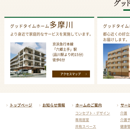
多摩川
グッドタイムホーム
グッドタイ
より身近で家庭的なサービスを実施しています。
都心近くの好立
お届けします。
京浜急行本線
「六郷土手」駅
(品川駅より約15分)
徒歩6分
アクセスマップ
トップページ
お知らせ情報
ホームのご案内
サー
コンセプト・デザイン
介護
専用居室
介護
共有スペース
健康